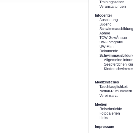
Trainingszeiten
Veranstaltungen
Infocenter
Ausbildung
Jugend
Schwimmausbildun
Apnoe
TCW-GewÃ¤sser
UW-Fotografie
UW-Film
Dokumente
Schwimmausbildun
Allgemeine Infor
Seepferdchen Ku
Kinderschwimme
Medizinisches
Tauchtauglichkeit
Notfall-Rufnummern
Vereinsarzt
Medien
Reiseberichte
Fotogalerien
Links
Impressum