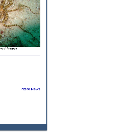
arschhause
?ltere News