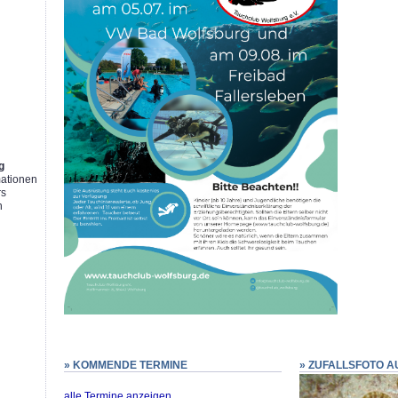
g
g
mationen
rs
n
» KOMMENDE TERMINE
» ZUFALLSFOTO A
alle Termine anzeigen