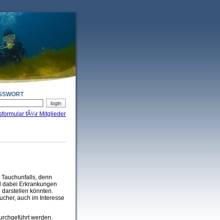
SSWORT
sformular fÃ¼r Mitglieder
 Tauchunfalls, denn
nd dabei Erkrankungen
 darstellen könnten.
ucher, auch im Interesse
urchgeführt werden.