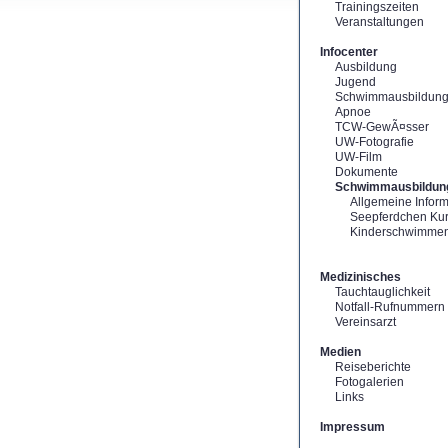
Trainingszeiten
Veranstaltungen
Infocenter
Ausbildung
Jugend
Schwimmausbildun
Apnoe
TCW-GewÃ¤sser
UW-Fotografie
UW-Film
Dokumente
Schwimmausbildun
Allgemeine Infor
Seepferdchen Ku
Kinderschwimme
Medizinisches
Tauchtauglichkeit
Notfall-Rufnummern
Vereinsarzt
Medien
Reiseberichte
Fotogalerien
Links
Impressum