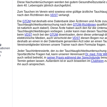
Diese Nachuntersuchungen werden bei gutem Gesundheitszustand al
dem 40. Lebensjahr jährlich durchgeführt.
Zum Tauchen im Verein wird sowieso eine gültige ärztliche Tauchtau
nach den Richtlinien des
VDST
verlangt.
Die
GTÜM
hat deshalb eine Datenbank über Ärztinnen und Ärzte zus
g
Tauchtauglichkeitsuntersuchung nach den
GTÜM-Richtlinien
qualifiz
ist natürlich auch dabei!). Diese Ärzte haben auch den für die Unte
Tauchtauglichkeitsbogen vorliegen. Leider kann man diesen Taucht
beim
VDST
noch bei der
GTÜM
downloaden, denn diese untersagt d
elektronische Medien, auch verschickt der
VDST
diesen Bogen nur an
deshalb an einen in der Datenbank genannten Arzt oder an einen T
g
Vereinsmitglieder können unsere Trainer nach dem Formular fragen.
mationen
Jeder Tauchinteressierte, der zu der Tauchtauglichkeitsuntersuchung
rs
Sportärztliche Fragen hat, kann unseren Vereinsarzt
Dr. med. Fritz Wi
n
auch selbst betreibt, in
seiner Praxis während der Sprechstunde
besu
Termin geben lassen. Außerdem ist er auch bisweilen im
Clubheim
zu
ihn auch ansprechen.