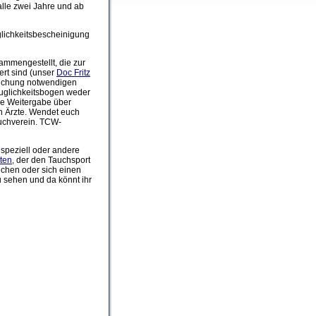
le zwei Jahre und ab
glichkeitsbescheinigung
ammengestellt, die zur
iert sind (unser
Doc Fritz
rsuchung notwendigen
auglichkeitsbogen weder
ie Weitergabe über
 Ärzte. Wendet euch
auchverein. TCW-
 speziell oder andere
tten
, der den Tauchsport
chen oder sich einen
 sehen und da könnt ihr