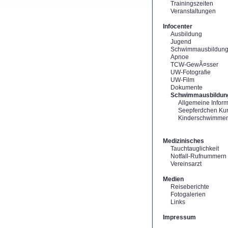
Trainingszeiten
Veranstaltungen
Infocenter
Ausbildung
Jugend
Schwimmausbildun
Apnoe
TCW-GewÃ¤sser
UW-Fotografie
UW-Film
Dokumente
Schwimmausbildun
Allgemeine Infor
Seepferdchen Ku
Kinderschwimme
Medizinisches
Tauchtauglichkeit
Notfall-Rufnummern
Vereinsarzt
Medien
Reiseberichte
Fotogalerien
Links
Impressum