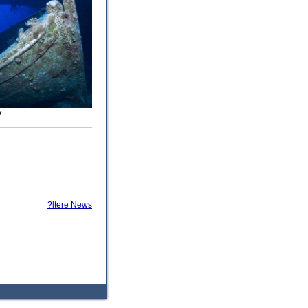
k
?ltere News