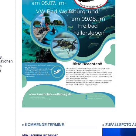
g
g
mationen
rs
n
» KOMMENDE TERMINE
» ZUFALLSFOTO A
alle Termine anzeigen