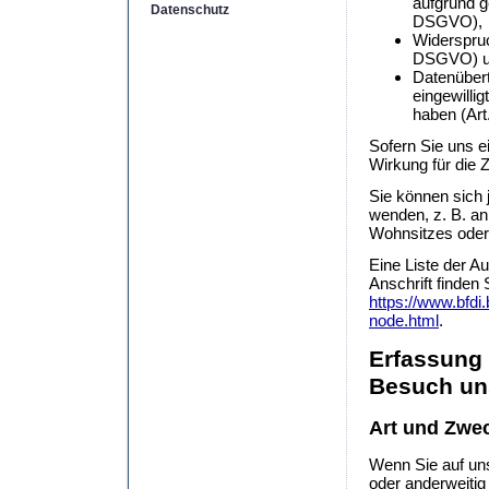
aufgrund g
Datenschutz
DSGVO),
Widerspruc
DSGVO) 
Datenübert
eingewilli
haben (Ar
Sofern Sie uns ei
Wirkung für die 
Sie können sich 
wenden, z. B. an
Wohnsitzes oder 
Eine Liste der Au
Anschrift finden 
https://www.bfdi
node.html
.
Erfassung 
Besuch un
Art und Zwec
Wenn Sie auf uns
oder anderweitig