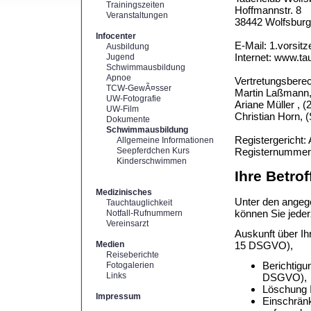
Trainingszeiten
Hoffmannstr. 8
Veranstaltungen
38442 Wolfsburg
Infocenter
E-Mail: 1.vorsit
Ausbildung
Internet: www.ta
Jugend
Schwimmausbildung
Apnoe
Vertretungsberec
TCW-GewÃ¤sser
Martin Laßmann, 
UW-Fotografie
Ariane Müller , (
UW-Film
Christian Horn, 
Dokumente
Schwimmausbildung
Registergericht:
Allgemeine Informationen
Seepferdchen Kurs
Registernummer
Kinderschwimmen
Ihre Betro
Medizinisches
Unter den angeg
Tauchtauglichkeit
können Sie jeder
Notfall-Rufnummern
Vereinsarzt
Auskunft über Ih
Medien
15 DSGVO),
Reiseberichte
Berichtigu
Fotogalerien
Links
DSGVO),
Löschung I
Impressum
Einschränk