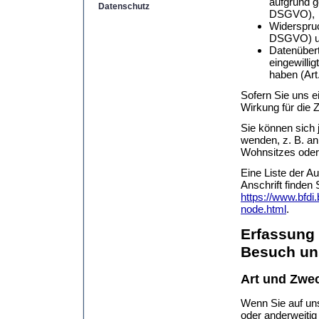
aufgrund g
Datenschutz
DSGVO),
Widerspruc
DSGVO) 
Datenübert
eingewilli
haben (Ar
Sofern Sie uns ei
Wirkung für die 
Sie können sich 
wenden, z. B. an
Wohnsitzes oder 
Eine Liste der Au
Anschrift finden 
https://www.bfdi
node.html
.
Erfassung 
Besuch un
Art und Zwec
Wenn Sie auf uns
oder anderweitig