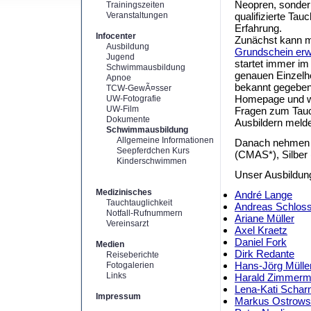
Neopren, sonder
Trainingszeiten
Veranstaltungen
qualifizierte Tau
Erfahrung.
Infocenter
Zunächst kann 
Ausbildung
Grundschein er
Jugend
startet immer im
Schwimmausbildung
genauen Einzelhe
Apnoe
bekannt gegeben
TCW-GewÃ¤sser
Homepage und we
UW-Fotografie
UW-Film
Fragen zum Tauc
Dokumente
Ausbildern meld
Schwimmausbildung
Allgemeine Informationen
Danach nehmen 
Seepferdchen Kurs
(CMAS*), Silber
Kinderschwimmen
Unser Ausbildun
Medizinisches
André Lange
Tauchtauglichkeit
Andreas Schlos
Notfall-Rufnummern
Ariane Müller
Vereinsarzt
Axel Kraetz
Daniel Fork
Medien
Dirk Redante
Reiseberichte
Hans-Jörg Mülle
Fotogalerien
Links
Harald Zimmer
Lena-Kati Schar
Impressum
Markus Ostrows