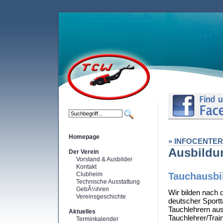
Homepage
» INFOCENTER
Ausbildu
Der Verein
Vorstand & Ausbilder
Kontakt
Clubheim
Tauchausbi
Technische Ausstattung
GebÃ¼hren
Wir bilden nach
Vereinsgeschichte
deutscher Sportt
Tauchlehrern au
Aktuelles
Tauchlehrer/Trai
Terminkalender