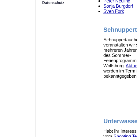
Peter Neuling
Datenschutz
Sonja Burgdorf
Sven Fork
Schnupper
Schnuppertauch
veranstalten wir 
mehreren Jahre
des Sommer-
Ferienprogramms
Wolfsburg.
Aktue
werden im Termi
bekanntgegeben
Unterwasse
Habt Ihr Interes
vom
Shooting T