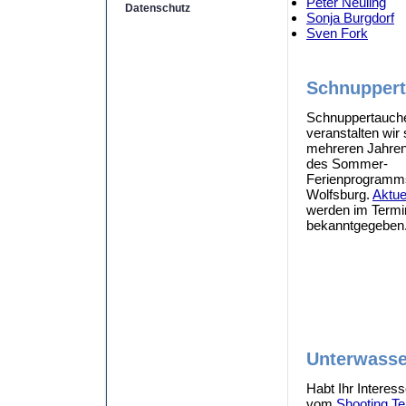
Peter Neuling
Datenschutz
Sonja Burgdorf
Sven Fork
Schnupper
Schnuppertauch
veranstalten wir 
mehreren Jahre
des Sommer-
Ferienprogramms
Wolfsburg.
Aktue
werden im Termi
bekanntgegeben
Unterwasse
Habt Ihr Interes
vom
Shooting T