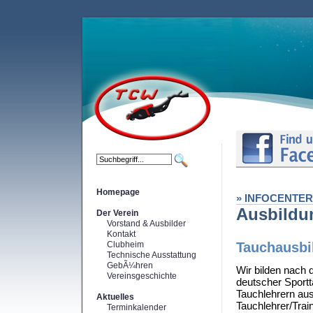
Homepage
» INFOCENTER
Ausbildu
Der Verein
Vorstand & Ausbilder
Kontakt
Clubheim
Tauchausbi
Technische Ausstattung
GebÃ¼hren
Wir bilden nach
Vereinsgeschichte
deutscher Sportt
Tauchlehrern au
Aktuelles
Tauchlehrer/Trai
Terminkalender