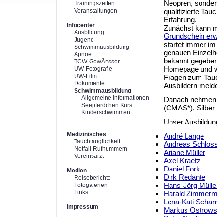
Neopren, sonder
Trainingszeiten
Veranstaltungen
qualifizierte Tau
Erfahrung.
Infocenter
Zunächst kann 
Ausbildung
Grundschein er
Jugend
startet immer im
Schwimmausbildung
genauen Einzelhe
Apnoe
bekannt gegeben
TCW-GewÃ¤sser
Homepage und we
UW-Fotografie
UW-Film
Fragen zum Tauc
Dokumente
Ausbildern meld
Schwimmausbildung
Allgemeine Informationen
Danach nehmen 
Seepferdchen Kurs
(CMAS*), Silber
Kinderschwimmen
Unser Ausbildun
Medizinisches
André Lange
Tauchtauglichkeit
Andreas Schlos
Notfall-Rufnummern
Ariane Müller
Vereinsarzt
Axel Kraetz
Daniel Fork
Medien
Dirk Redante
Reiseberichte
Hans-Jörg Mülle
Fotogalerien
Links
Harald Zimmer
Lena-Kati Schar
Impressum
Markus Ostrows