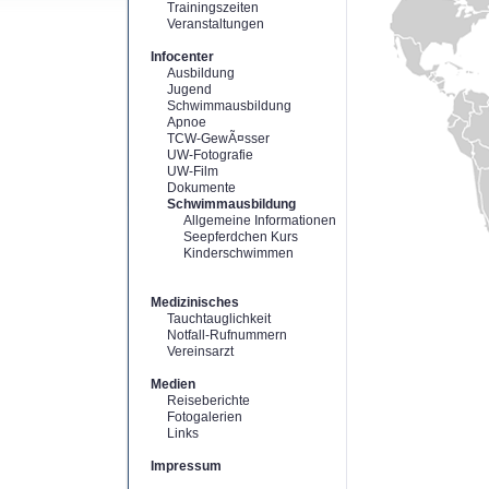
Trainingszeiten
Veranstaltungen
Infocenter
Ausbildung
Jugend
Schwimmausbildung
Apnoe
TCW-GewÃ¤sser
UW-Fotografie
UW-Film
Dokumente
Schwimmausbildung
Allgemeine Informationen
Seepferdchen Kurs
Kinderschwimmen
Medizinisches
Tauchtauglichkeit
Notfall-Rufnummern
Vereinsarzt
Medien
Reiseberichte
Fotogalerien
Links
Impressum