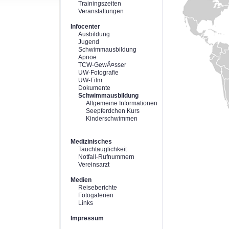
Trainingszeiten
Veranstaltungen
Infocenter
Ausbildung
Jugend
Schwimmausbildung
Apnoe
TCW-GewÃ¤sser
UW-Fotografie
UW-Film
Dokumente
Schwimmausbildung
Allgemeine Informationen
Seepferdchen Kurs
Kinderschwimmen
Medizinisches
Tauchtauglichkeit
Notfall-Rufnummern
Vereinsarzt
Medien
Reiseberichte
Fotogalerien
Links
Impressum