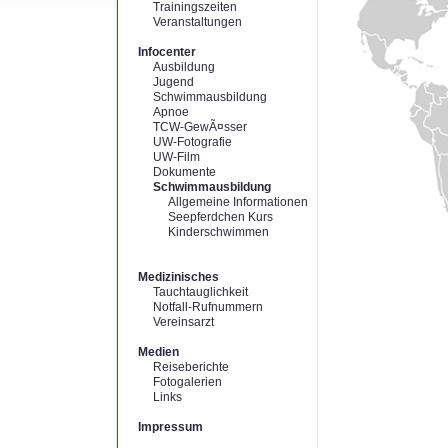
Trainingszeiten
Veranstaltungen
Infocenter
Ausbildung
Jugend
Schwimmausbildung
Apnoe
TCW-GewÃ¤sser
UW-Fotografie
UW-Film
Dokumente
Schwimmausbildung
Allgemeine Informationen
Seepferdchen Kurs
Kinderschwimmen
Medizinisches
Tauchtauglichkeit
Notfall-Rufnummern
Vereinsarzt
Medien
Reiseberichte
Fotogalerien
Links
Impressum