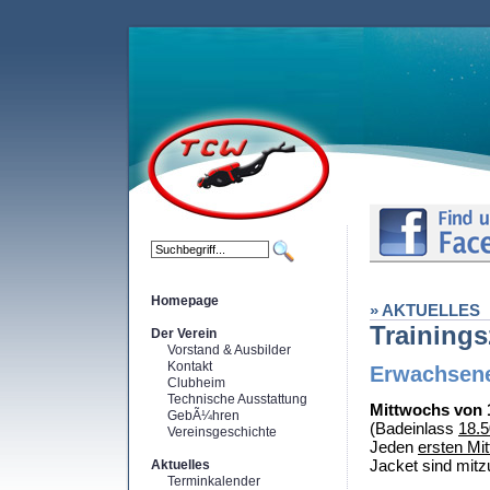
Homepage
» AKTUELLES
Trainings
Der Verein
Vorstand & Ausbilder
Kontakt
Erwachsene
Clubheim
Technische Ausstattung
Mittwochs von 1
GebÃ¼hren
(Badeinlass
18.5
Vereinsgeschichte
Jeden
ersten Mi
Jacket sind mitz
Aktuelles
Terminkalender