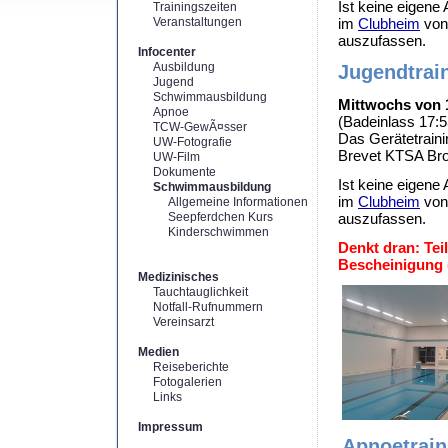
Ist keine eigene 
Trainingszeiten
Veranstaltungen
im
Clubheim
vo
auszufassen.
Infocenter
Ausbildung
Jugendtrai
Jugend
Schwimmausbildung
Mittwochs von 1
Apnoe
(Badeinlass 17:5
TCW-GewÃ¤sser
Das Gerätetraini
UW-Fotografie
Brevet KTSA Bron
UW-Film
Dokumente
Ist keine eigene 
Schwimmausbildung
im
Clubheim
vo
Allgemeine Informationen
Seepferdchen Kurs
auszufassen.
Kinderschwimmen
Denkt dran: Tei
Bescheinigung (
Medizinisches
Tauchtauglichkeit
Notfall-Rufnummern
Vereinsarzt
Medien
Reiseberichte
Fotogalerien
Links
Impressum
Apnoetrain