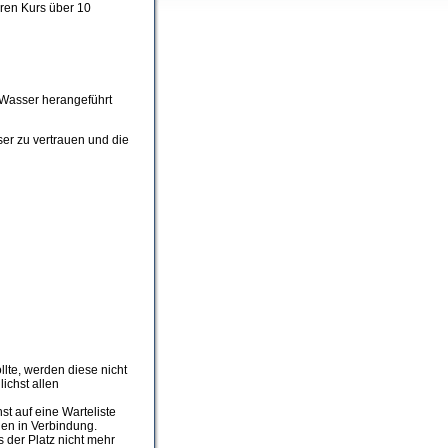
ren Kurs über 10
 Wasser herangeführt
ser zu vertrauen und die
te, werden diese nicht
lichst allen
t auf eine Warteliste
nen in Verbindung.
ls der Platz nicht mehr