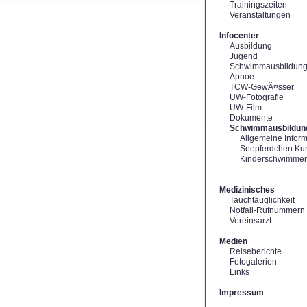
Trainingszeiten
Veranstaltungen
Infocenter
Ausbildung
Jugend
Schwimmausbildun
Apnoe
TCW-GewÃ¤sser
UW-Fotografie
UW-Film
Dokumente
Schwimmausbildun
Allgemeine Infor
Seepferdchen Ku
Kinderschwimme
Medizinisches
Tauchtauglichkeit
Notfall-Rufnummern
Vereinsarzt
Medien
Reiseberichte
Fotogalerien
Links
Impressum