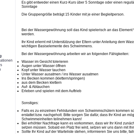
Es gibt entweder einen Kurz-Kurs über 5 Sonntage oder einen regulä
Sonntage
Die Gruppengröße beträgt 15 Kinder mit je einer Begleitperson.
g
Bei der Wassergewöhnung soll das Kind spielerisch an das Element
werden.
Ihr Kind erlernt mit Unterstützung der Eltern unter Anleitung dem Was
wichtigen Basiselemente des Schwimmens.
Bei der Wassergewöhnung arbeiten wir an folgenden Fähigkeiten:
g
mationen
Wasser im Gesicht tolerieren
rs
Augen unter Wasser öffnen
n
Kopf unter Wasser tauchen
Unter Wasser ausatmen / ins Wasser ausatmen
Ins Becken kommen (klettern/springen)
aus dem Becken klettern
Auf- & Abtauchen
Erleben und spielen mit dem Auftrieb
Sonstiges:
Falls es zu einzelnen Fehlstunden von Schwimmschülern kommen soll
erstattet bzw. nachgeholt. Bitte sorgen Sie dafür, dass Ihr Kind an mög
Schwimmeinheiten teilnehmen kann!
Bei erhöhter Nachfrage kann es vorkommen, dass wir Ihr Kind zunächs
setzen müssen. Sobald ein Platz frei wird, setzen wir uns dann mit Ih
Sollte Ihr Kind auf der Warteliste stehen, informieren Sie uns bitte, fal