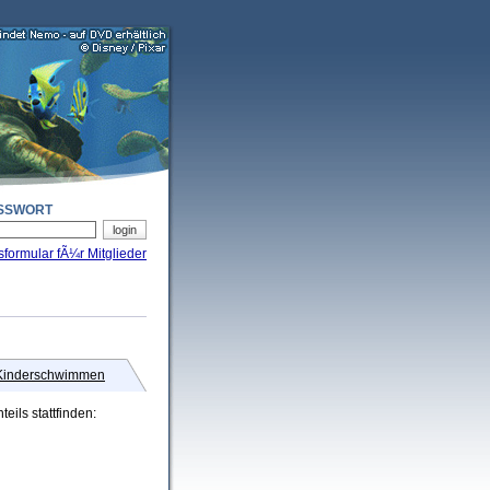
SSWORT
sformular fÃ¼r Mitglieder
Kinderschwimmen
eils stattfinden: