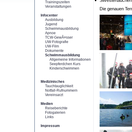
Silvestertauchen
Trainingszeiten
Veranstaltungen
Die genauen Ter
Infocenter
Ausbildung
Jugend
Schwimmausbildung
Apnoe
TCW-GewÃ¤sser
UW-Fotografie
UW-Film
Dokumente
Schwimmausbildung
Allgemeine Informationen
Seepferdchen Kurs
Kinderschwimmen
Medizinisches
Tauchtauglichkeit
Notfall-Rufnummern
Vereinsarzt
Medien
Reiseberichte
Fotogalerien
Links
Impressum