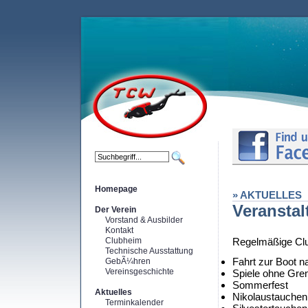
Homepage
» AKTUELLES
Veransta
Der Verein
Vorstand & Ausbilder
Kontakt
Clubheim
Regelmäßige Clu
Technische Ausstattung
Fahrt zur Boot n
GebÃ¼hren
Vereinsgeschichte
Spiele ohne Gre
Sommerfest
Aktuelles
Nikolaustauchen
Terminkalender