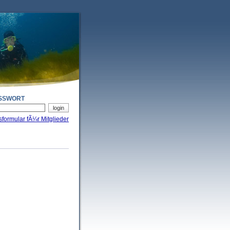
SSWORT
sformular fÃ¼r Mitglieder