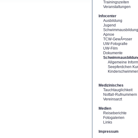
Trainingszeiten
Veranstaltungen
Infocenter
Ausbildung
Jugend
Schwimmausbildun
Apnoe
TCW-GewÃ¤sser
UW-Fotografie
UW-Film
Dokumente
Schwimmausbildun
Allgemeine Infor
Seepferdchen Ku
Kinderschwimme
Medizinisches
Tauchtauglichkeit
Notfall-Rufnummern
Vereinsarzt
Medien
Reiseberichte
Fotogalerien
Links
Impressum