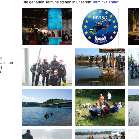
Die genauen Termine stehen in unserem
Terminkalender
!
g
g
mationen
rs
n