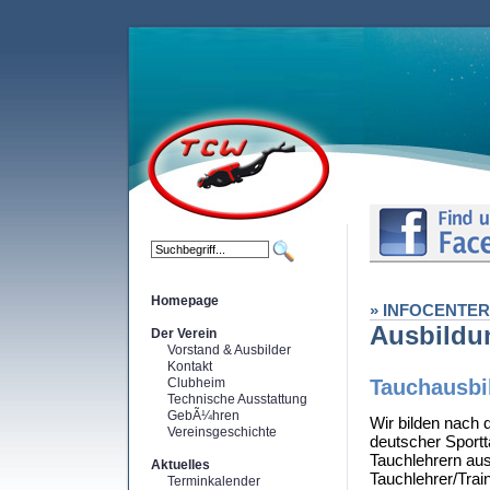
Homepage
» INFOCENTER
Ausbildu
Der Verein
Vorstand & Ausbilder
Kontakt
Clubheim
Tauchausbi
Technische Ausstattung
GebÃ¼hren
Wir bilden nach
Vereinsgeschichte
deutscher Sportt
Tauchlehrern au
Aktuelles
Tauchlehrer/Trai
Terminkalender