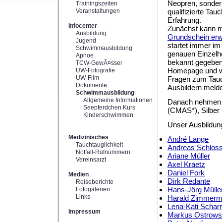
Neopren, sonder
Trainingszeiten
Veranstaltungen
qualifizierte Tau
Erfahrung.
Infocenter
Zunächst kann 
Ausbildung
Grundschein er
Jugend
startet immer im
Schwimmausbildung
genauen Einzelhe
Apnoe
bekannt gegeben
TCW-GewÃ¤sser
Homepage und we
UW-Fotografie
UW-Film
Fragen zum Tauc
Dokumente
Ausbildern meld
Schwimmausbildung
Allgemeine Informationen
Danach nehmen 
Seepferdchen Kurs
(CMAS*), Silber
Kinderschwimmen
Unser Ausbildun
Medizinisches
André Lange
Tauchtauglichkeit
Andreas Schlos
Notfall-Rufnummern
Ariane Müller
Vereinsarzt
Axel Kraetz
Daniel Fork
Medien
Dirk Redante
Reiseberichte
Hans-Jörg Mülle
Fotogalerien
Links
Harald Zimmer
Lena-Kati Schar
Impressum
Markus Ostrows