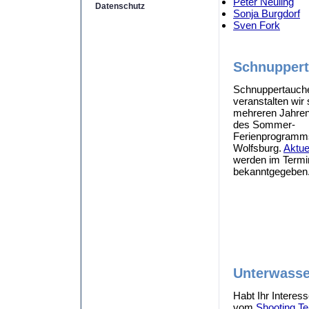
Peter Neuling
Datenschutz
Sonja Burgdorf
Sven Fork
Schnupper
Schnuppertauch
veranstalten wir 
mehreren Jahre
des Sommer-
Ferienprogramms
Wolfsburg.
Aktue
werden im Termi
bekanntgegeben
Unterwasse
Habt Ihr Interes
vom
Shooting T