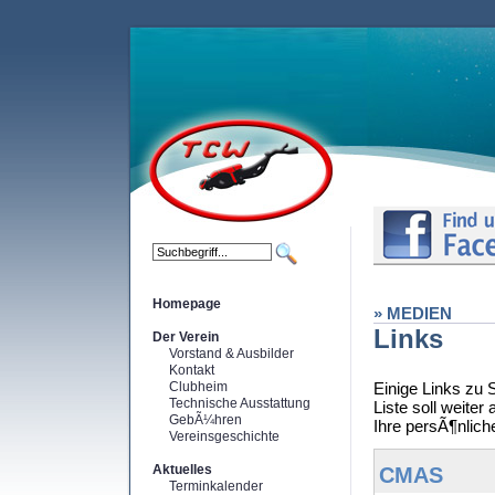
Homepage
» MEDIEN
Links
Der Verein
Vorstand & Ausbilder
Kontakt
Clubheim
Einige Links zu 
Technische Ausstattung
Liste soll weite
GebÃ¼hren
Ihre persÃ¶nliche
Vereinsgeschichte
Aktuelles
CMAS
Terminkalender