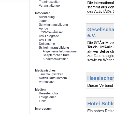
Trainingszeiten
Die internatio
Veranstaltungen
stammt aus dem
des ActivitÃ©s 
Infocenter
Ausbildung
Jugend
Schwimmausbildung
Apnoe
Gesellscha
TCW-GewÃ¤sser
e.V.
UW-Fotografie
UW-Film
Die GTÃœM verÃ
Dokumente
Tauch-UnfÃ¤lle 
Schwimmausbildung
aktiver Behand
Allgemeine Informationen
Seepferdchen Kurs
zur Tauchtaugli
Kinderschwimmen
sowie zu Weiter
Medizinisches
Tauchtauglichkeit
Hessischer
Notfall-Rufnummern
Vereinsarzt
Dieser Verband 
Medien
Reiseberichte
Fotogalerien
Links
Hotel Schl
Impressum
Ein nahes Reis