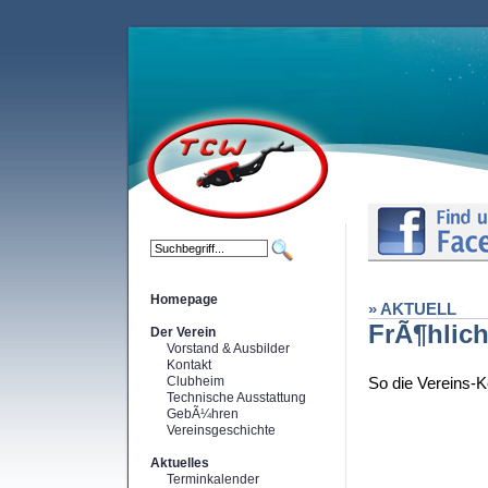
Homepage
» AKTUELL
FrÃ¶hlich
Der Verein
Vorstand & Ausbilder
Kontakt
Clubheim
So die Vereins-
Technische Ausstattung
GebÃ¼hren
Vereinsgeschichte
Aktuelles
Terminkalender