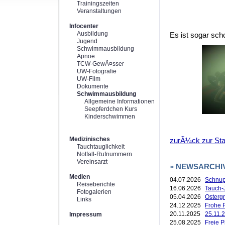
Trainingszeiten
Veranstaltungen
Infocenter
Ausbildung
Es ist sogar sch
Jugend
Schwimmausbildung
Apnoe
TCW-GewÃ¤sser
UW-Fotografie
UW-Film
Dokumente
Schwimmausbildung
Allgemeine Informationen
Seepferdchen Kurs
Kinderschwimmen
Medizinisches
zurÃ¼ck zur Star
Tauchtauglichkeit
Notfall-Rufnummern
Vereinsarzt
» NEWSARCHI
Medien
04.07.2026
Schnup
Reiseberichte
16.06.2026
Tauch-
Fotogalerien
05.04.2026
Ostergr
Links
24.12.2025
Frohe F
20.11.2025
25.11.2
Impressum
25.08.2025
Freie 