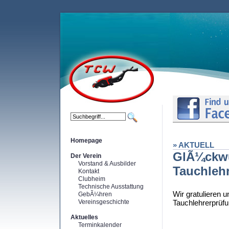
Homepage
» AKTUELL
GlÃ¼ckw
Der Verein
Vorstand & Ausbilder
Tauchleh
Kontakt
Clubheim
Technische Ausstattung
Wir gratulieren
GebÃ¼hren
Vereinsgeschichte
Tauchlehrerprüfu
Aktuelles
Terminkalender