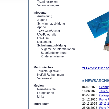
Trainingszeiten
Veranstaltungen
Infocenter
Ausbildung
Jugend
Schwimmausbildung
Apnoe
TCW-GewÃ¤sser
UW-Fotografie
UW-Film
Dokumente
Schwimmausbildung
Allgemeine Informationen
Seepferdchen Kurs
Kinderschwimmen
Medizinisches
zurÃ¼ck zur Star
Tauchtauglichkeit
Notfall-Rufnummern
Vereinsarzt
» NEWSARCHI
Medien
04.07.2026
Schnup
Reiseberichte
16.06.2026
Tauch-
Fotogalerien
05.04.2026
Ostergr
Links
24.12.2025
Frohe F
20.11.2025
25.11.2
Impressum
25.08.2025
Freie 