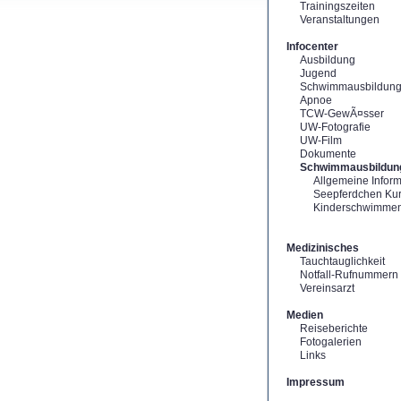
Trainingszeiten
Veranstaltungen
Infocenter
Ausbildung
Jugend
Schwimmausbildun
Apnoe
TCW-GewÃ¤sser
UW-Fotografie
UW-Film
Dokumente
Schwimmausbildun
Allgemeine Infor
Seepferdchen Ku
Kinderschwimme
Medizinisches
Tauchtauglichkeit
Notfall-Rufnummern
Vereinsarzt
Medien
Reiseberichte
Fotogalerien
Links
Impressum