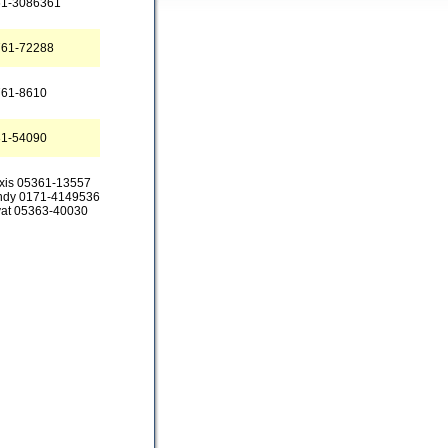
61-3086361
761-72288
761-8610
31-54090
xis 05361-13557
dy 0171-4149536
vat 05363-40030