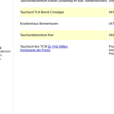
Tauchunfallzentrum Kassel (zuständig im südl. Niedersachsen)
05
Taucharzt TLN Bernd Cronjäger
04
Krankenhaus Bremerhaven
04
g
Tauchunfallzentrum Kiel
04
Taucharzt des TCW
Dr. Fritz Witten
Pra
g
Homepage der Praxis
Han
mationen
Pri
rs
n