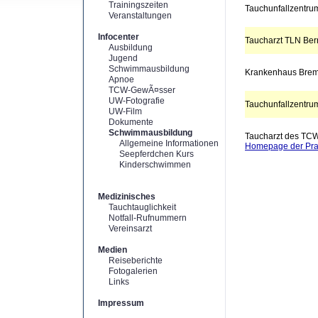
Trainingszeiten
Tauchunfallzentrum
Veranstaltungen
Infocenter
Taucharzt TLN Ber
Ausbildung
Jugend
Schwimmausbildung
Krankenhaus Bre
Apnoe
TCW-GewÃ¤sser
UW-Fotografie
Tauchunfallzentrum
UW-Film
Dokumente
Schwimmausbildung
Taucharzt des TC
Allgemeine Informationen
Homepage der Pra
Seepferdchen Kurs
Kinderschwimmen
Medizinisches
Tauchtauglichkeit
Notfall-Rufnummern
Vereinsarzt
Medien
Reiseberichte
Fotogalerien
Links
Impressum