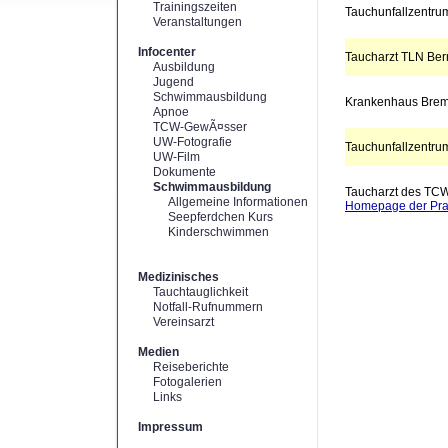
Trainingszeiten
Tauchunfallzentrum
Veranstaltungen
Infocenter
Taucharzt TLN Ber
Ausbildung
Jugend
Schwimmausbildung
Krankenhaus Bre
Apnoe
TCW-GewÃ¤sser
UW-Fotografie
Tauchunfallzentrum
UW-Film
Dokumente
Schwimmausbildung
Taucharzt des TC
Allgemeine Informationen
Homepage der Pra
Seepferdchen Kurs
Kinderschwimmen
Medizinisches
Tauchtauglichkeit
Notfall-Rufnummern
Vereinsarzt
Medien
Reiseberichte
Fotogalerien
Links
Impressum