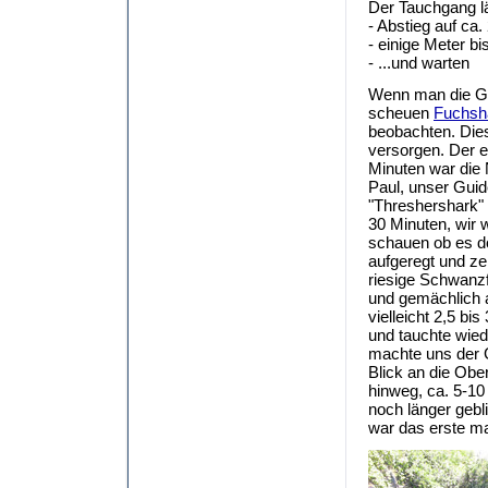
Der Tauchgang läu
- Abstieg auf ca
- einige Meter b
- ...und warten
Wenn man die Ged
scheuen
Fuchsh
beobachten. Dies
versorgen. Der e
Minuten war die 
Paul, unser Gui
"Threshershark" 
30 Minuten, wir 
schauen ob es do
aufgeregt und zei
riesige Schwanzf
und gemächlich a
vielleicht 2,5 b
und tauchte wied
machte uns der 
Blick an die Obe
hinweg, ca. 5-10
noch länger gebl
war das erste mal