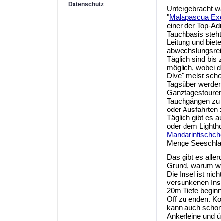
Datenschutz
Untergebracht w
"
Malapascua Exo
einer der Top-Ad
Tauchbasis steht
Leitung und biete
abwechslungsre
Täglich sind bis
möglich, wobei d
Dive" meist scho
Tagsüber werden
Ganztagestouren
Tauchgängen zu 
oder Ausfahrten z
Täglich gibt es 
oder dem Lightho
Mandarinfischch
Menge Seeschla
Das gibt es aller
Grund, warum wi
Die Insel ist nic
versunkenen Insel
20m Tiefe beginn
Off zu enden. Ko
kann auch schonm
Ankerleine und ü