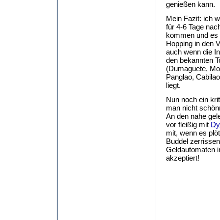
genießen kann.
Mein Fazit: ich w
für 4-6 Tage na
kommen und es m
Hopping in den V
auch wenn die In
den bekannten To
(Dumaguete, Moal
Panglao, Cabilao
liegt.
Nun noch ein kri
man nicht schönr
An den nahe gel
vor fleißig mit
Dy
mit, wenn es plö
Buddel zerrissen
Geldautomaten i
akzeptiert!