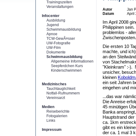
Trainingszeiten
Veranstaltungen
Autor
Jan P
Datum
April
Infocenter
Ausbildung
Im April 2008 gin
Jugend
Philippinen sein.
Schwimmausbildung
problemlos - all
Apnoe
Zwischenposten
TCW-GewÃ¤sser
UW-Fotografie
Die ersten 10 Ta
UW-Film
machte, und ich
Dokumente
an den Steilwänd
Schwimmausbildung
Allgemeine Informationen
von Stachelmakre
Seepferdchen Kurs
"Kleinkram" :-).
Kinderschwimmen
unsicher, besuch
kleinen
Koboldm
ein seit Jahren b
Medizinisches
eingehen und mi
Tauchtauglichkeit
Notfall-Rufnummern
...das war nämli
Vereinsarzt
Die Anreise erfo
45 minütigen Übe
Medien
Reiseberichte
Banka anspringt,
Fotogalerien
Hauptstrand der 
Links
ca. 1km erstreck
gibt es ein klei
Impressum
der ca. 1 mal 3 