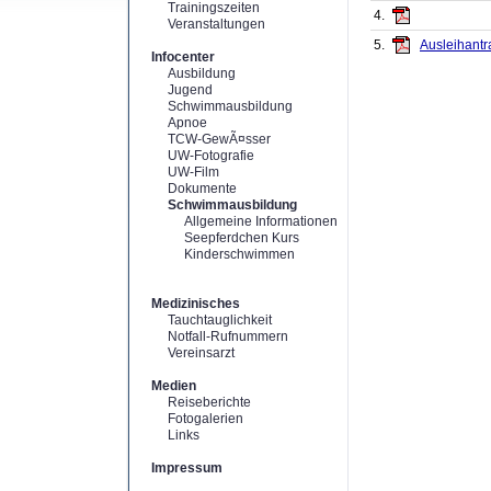
Trainingszeiten
4.
Veranstaltungen
5.
Ausleihantr
Infocenter
Ausbildung
Jugend
Schwimmausbildung
Apnoe
TCW-GewÃ¤sser
UW-Fotografie
UW-Film
Dokumente
Schwimmausbildung
Allgemeine Informationen
Seepferdchen Kurs
Kinderschwimmen
Medizinisches
Tauchtauglichkeit
Notfall-Rufnummern
Vereinsarzt
Medien
Reiseberichte
Fotogalerien
Links
Impressum