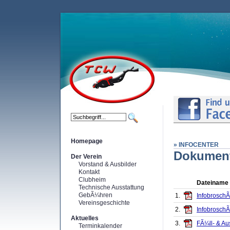
Homepage
» INFOCENTER
Dokumen
Der Verein
Vorstand & Ausbilder
Kontakt
Clubheim
Dateiname
Technische Ausstattung
GebÃ¼hren
1.
Infobrosch
Vereinsgeschichte
2.
Infobrosch
Aktuelles
3.
FÃ¼ll- & Au
Terminkalender