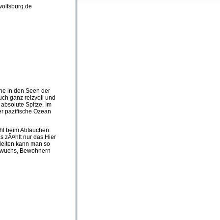
-wolfsburg.de
erne in den Seen der
h ganz reizvoll und
bsolute Spitze. Im
r pazifische Ozean
hl beim Abtauchen.
Es zÃ¤hlt nur das Hier
leiten kann man so
ewuchs, Bewohnern