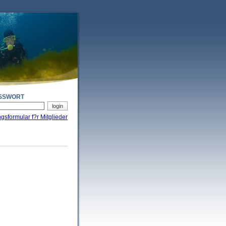
SSWORT
ngsformular f?r Mitglieder