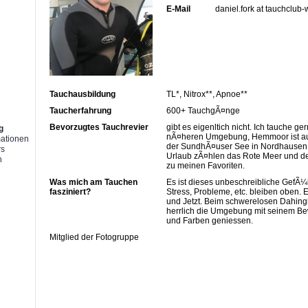
E-Mail
daniel.fork at tauchclub
g
Tauchausbildung
TL*, Nitrox**, Apnoe**
Taucherfahrung
600+ TauchgÃ¤nge
Bevorzugtes Tauchrevier
gibt es eigenltich nicht. Ich tauche g
g
nÃ¤heren Umgebung, Hemmoor ist auc
mationen
der SundhÃ¤user See in Nordhausen a
rs
Urlaub zÃ¤hlen das Rote Meer und de
n
zu meinen Favoriten.
Was mich am Tauchen
Es ist dieses unbeschreibliche GefÃ¼
fasziniert?
Stress, Probleme, etc. bleiben oben. 
und Jetzt. Beim schwerelosen Dahing
herrlich die Umgebung mit seinem B
und Farben geniessen.
Mitglied der Fotogruppe