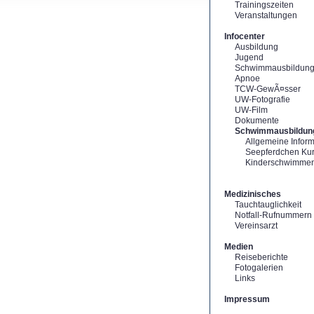
Trainingszeiten
Veranstaltungen
Infocenter
Ausbildung
Jugend
Schwimmausbildun
Apnoe
TCW-GewÃ¤sser
UW-Fotografie
UW-Film
Dokumente
Schwimmausbildun
Allgemeine Infor
Seepferdchen Ku
Kinderschwimme
Medizinisches
Tauchtauglichkeit
Notfall-Rufnummern
Vereinsarzt
Medien
Reiseberichte
Fotogalerien
Links
Impressum