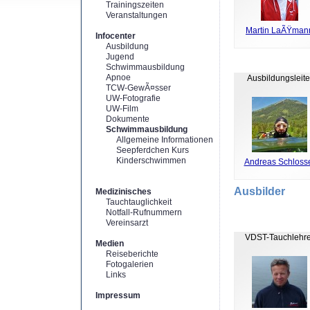
Trainingszeiten
Veranstaltungen
Martin LaÃŸman
Infocenter
Ausbildung
Jugend
Schwimmausbildung
Apnoe
Ausbildungsleite
TCW-GewÃ¤sser
UW-Fotografie
UW-Film
Dokumente
Schwimmausbildung
Allgemeine Informationen
Seepferdchen Kurs
Kinderschwimmen
Andreas Schloss
Ausbilder
Medizinisches
Tauchtauglichkeit
Notfall-Rufnummern
Vereinsarzt
VDST-Tauchlehre
Medien
Reiseberichte
Fotogalerien
Links
Impressum