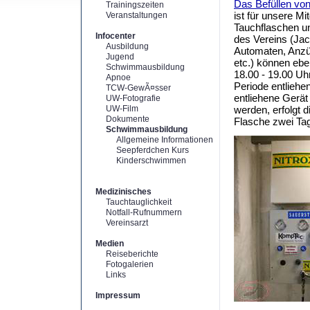
Das Befüllen vo
Trainingszeiten
ist für unsere Mi
Veranstaltungen
Tauchflaschen u
Infocenter
des Vereins (Ja
Ausbildung
Automaten, Anz
Jugend
etc.) können ebe
Schwimmausbildung
18.00 - 19.00 Uh
Apnoe
Periode entliehe
TCW-GewÃ¤sser
entliehene Gerä
UW-Fotografie
UW-Film
werden, erfolgt 
Dokumente
Flasche zwei Ta
Schwimmausbildung
Allgemeine Informationen
Seepferdchen Kurs
Kinderschwimmen
Medizinisches
Tauchtauglichkeit
Notfall-Rufnummern
Vereinsarzt
Medien
Reiseberichte
Fotogalerien
Links
Impressum