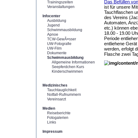
Das Befüllen vo
Trainingszeiten
ist für unsere Mi
Veranstaltungen
Tauchflaschen u
Infocenter
des Vereins (Ja
Ausbildung
Automaten, Anz
Jugend
etc.) können ebe
Schwimmausbildung
18.00 - 19.00 Uh
Apnoe
Periode entliehe
TCW-GewÃ¤sser
entliehene Gerä
UW-Fotografie
UW-Film
werden, erfolgt 
Dokumente
Flasche zwei Ta
Schwimmausbildung
Allgemeine Informationen
Seepferdchen Kurs
Kinderschwimmen
Medizinisches
Tauchtauglichkeit
Notfall-Rufnummern
Vereinsarzt
Medien
Reiseberichte
Fotogalerien
Links
Impressum