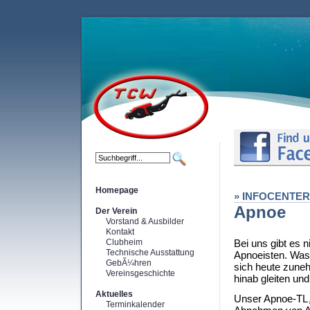
Homepage
» INFOCENTER
Apnoe
Der Verein
Vorstand & Ausbilder
Kontakt
Clubheim
Bei uns gibt es 
Technische Ausstattung
Apnoeisten. Was 
GebÃ¼hren
sich heute zune
Vereinsgeschichte
hinab gleiten u
Aktuelles
Unser Apnoe-TL
Terminkalender