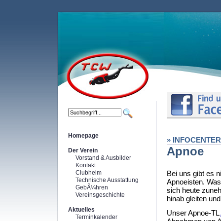
Homepage
» INFOCENTER
Apnoe
Der Verein
Vorstand & Ausbilder
Kontakt
Clubheim
Bei uns gibt es 
Technische Ausstattung
Apnoeisten. Was 
GebÃ¼hren
sich heute zune
Vereinsgeschichte
hinab gleiten u
Aktuelles
Unser Apnoe-TL
Terminkalender