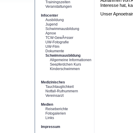
Abnahmen von A
Trainingszeiten
Interesse hat, k
Veranstaltungen
Unser Apnoetrain
Infocenter
Ausbildung
Jugend
Schwimmausbildung
Apnoe
TCW-GewÃ¤sser
UW-Fotografie
UW-Film
Dokumente
Schwimmausbildung
Allgemeine Informationen
Seepferdchen Kurs
Kinderschwimmen
Medizinisches
Tauchtauglichkeit
Notfall-Rufnummern
Vereinsarzt
Medien
Reiseberichte
Fotogalerien
Links
Impressum