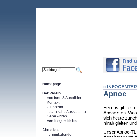
Homepage
» INFOCENTER
Apnoe
Der Verein
Vorstand & Ausbilder
Kontakt
Clubheim
Bei uns gibt es 
Technische Ausstattung
Apnoeisten. Was 
GebÃ¼hren
sich heute zune
Vereinsgeschichte
hinab gleiten u
Aktuelles
Unser Apnoe-TL
Terminkalender