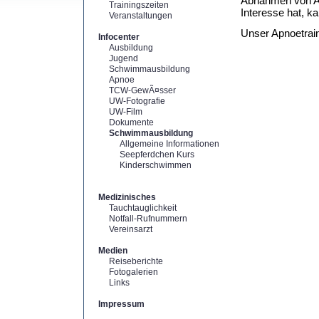
Abnahmen von A
Trainingszeiten
Interesse hat, k
Veranstaltungen
Unser Apnoetrain
Infocenter
Ausbildung
Jugend
Schwimmausbildung
Apnoe
TCW-GewÃ¤sser
UW-Fotografie
UW-Film
Dokumente
Schwimmausbildung
Allgemeine Informationen
Seepferdchen Kurs
Kinderschwimmen
Medizinisches
Tauchtauglichkeit
Notfall-Rufnummern
Vereinsarzt
Medien
Reiseberichte
Fotogalerien
Links
Impressum