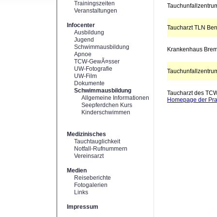
Trainingszeiten
Tauchunfallzentrum
Veranstaltungen
Infocenter
Taucharzt TLN Ber
Ausbildung
Jugend
Schwimmausbildung
Krankenhaus Bre
Apnoe
TCW-GewÃ¤sser
UW-Fotografie
Tauchunfallzentrum
UW-Film
Dokumente
Schwimmausbildung
Taucharzt des TC
Allgemeine Informationen
Homepage der Pra
Seepferdchen Kurs
Kinderschwimmen
Medizinisches
Tauchtauglichkeit
Notfall-Rufnummern
Vereinsarzt
Medien
Reiseberichte
Fotogalerien
Links
Impressum