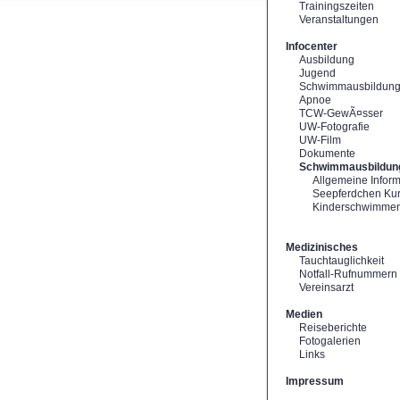
Trainingszeiten
Veranstaltungen
Infocenter
Ausbildung
Jugend
Schwimmausbildun
Apnoe
TCW-GewÃ¤sser
UW-Fotografie
UW-Film
Dokumente
Schwimmausbildun
Allgemeine Infor
Seepferdchen Ku
Kinderschwimme
Medizinisches
Tauchtauglichkeit
Notfall-Rufnummern
Vereinsarzt
Medien
Reiseberichte
Fotogalerien
Links
Impressum