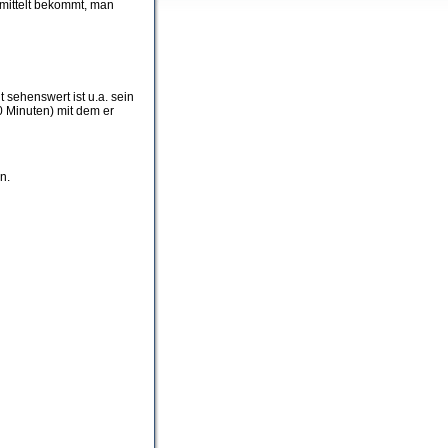
rmittelt bekommt, man
t sehenswert ist u.a. sein
20 Minuten) mit dem er
n.